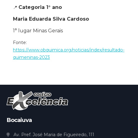
Categoria 1° ano
📍
Maria Eduarda Silva Cardoso
1° lugar Minas Gerais
Fonte:
https://www.obquimica.org/noticias/index/resultado-
quimeninas-2023
Bocaiuva
Av. Pref. José Maria de Figueiredo, 111