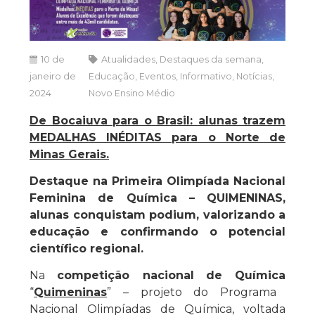
10 de
Atualidades
,
Destaques da semana
,
janeiro de
Educação
,
Eventos
,
Informativo
,
Notícias
,
2024
Novo Ensino Médio
De Bocaiuva para o Brasil: alunas trazem
MEDALHAS INÉDITAS para o Norte de
Minas Gerais.
Destaque na Primeira Olimpíada Nacional
Feminina de Química – QUIMENINAS,
alunas conquistam podium, valorizando a
educação e confirmando o potencial
científico regional.
Na
competição nacional
de Química
“
Quimeninas
” – projeto do Programa
Nacional Olimpíadas de Química, voltada